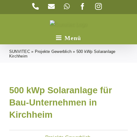
Zum
Telefon
E-
WhatsApp
Facebook
Instagram
Inhalt
Mail
springen
SUNVITEC
»
Projekte Gewerblich
»
500 kWp Solaranlage
Kirchheim
500 kWp Solaranlage für
Bau-Unternehmen in
Kirchheim