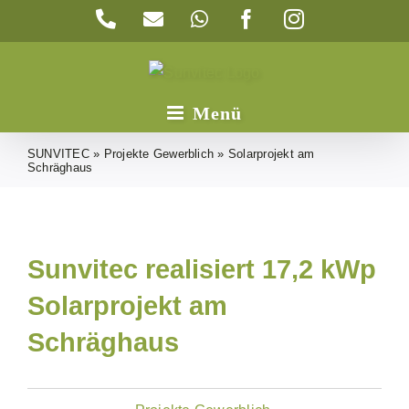
Zum
Telefon
E-
WhatsApp
Facebook
Instagram
Inhalt
Mail
springen
SUNVITEC
»
Projekte Gewerblich
»
Solarprojekt am
Schräghaus
Sunvitec realisiert 17,2 kWp
Solarprojekt am
Schräghaus