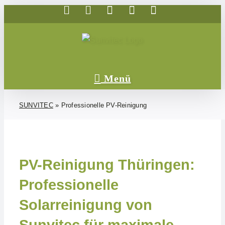
Telefon
E-
WhatsApp
Facebook
Instagram
Zum
Mail
Inhalt
springen
SUNVITEC
»
Professionelle PV-Reinigung
PV-Reinigung Thüringen:
Professionelle
Solarreinigung von