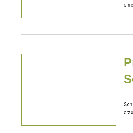
eine
P
S
Projekte Gewerblich
Schl
erze