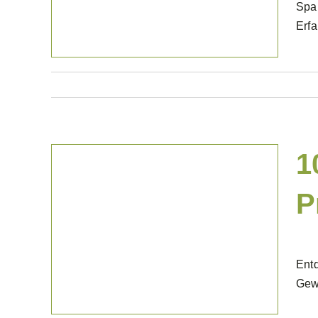
Spar
Erfa
1
P
Projekte Gewerblich
Entd
Gew