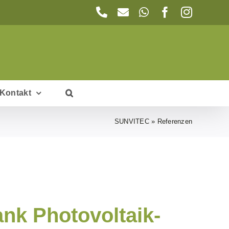
Telefon
E-
WhatsApp
Facebook
Instagr
Mail
Kontakt
SUNVITEC
»
Referenzen
nk Photovoltaik-