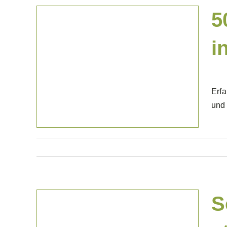
5
i
Projekte Gewerblich
Erfa
und
S