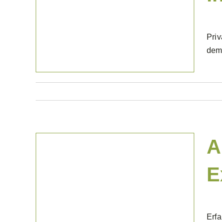
Projekte Privat
Priv
dem 
A
E
Projekte Privat
Erfa