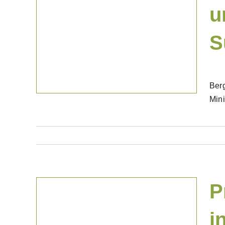
u
S
Projekte Gewerblich
Berg
Min
P
i