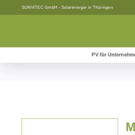
Zum
SUNVITEC GmbH - Solarenergie in Thüringen
Inhalt
springen
PV für Unternehm
M