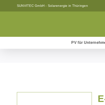
Zum
SUNVITEC GmbH - Solarenergie in Thüringen
Inhalt
springen
PV für Unternehm
E