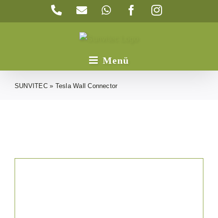
Zum
Telefon
E-
WhatsApp
Facebook
Instagram
Inhalt
Mail
springen
SUNVITEC
»
Tesla Wall Connector