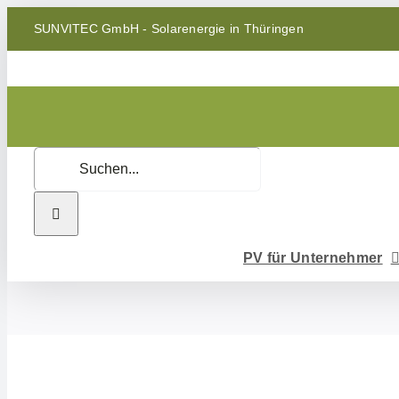
Zum
SUNVITEC GmbH - Solarenergie in Thüringen
Inhalt
springen
Suche
nach:
PV für Unternehmer