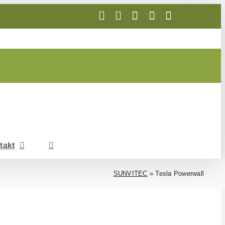
Telefon
E-
WhatsApp
Facebook
Instagram
Mail
takt
SUNVITEC
»
Tesla Powerwall