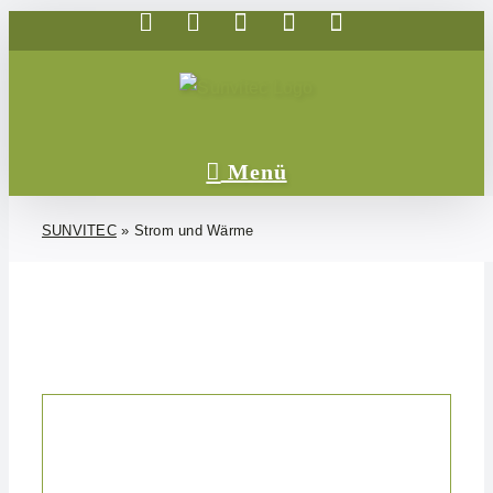
Telefon
E-
WhatsApp
Facebook
Instagram
Zum
Mail
Inhalt
springen
SUNVITEC
»
Strom und Wärme