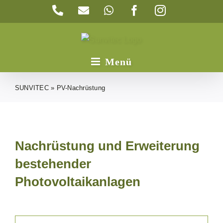
Zum
Telefon
E-
WhatsApp
Facebook
Instagram
Inhalt
Mail
springen
SUNVITEC
»
PV-Nachrüstung
Nachrüstung und Erweiterung
bestehender
Photovoltaikanlagen