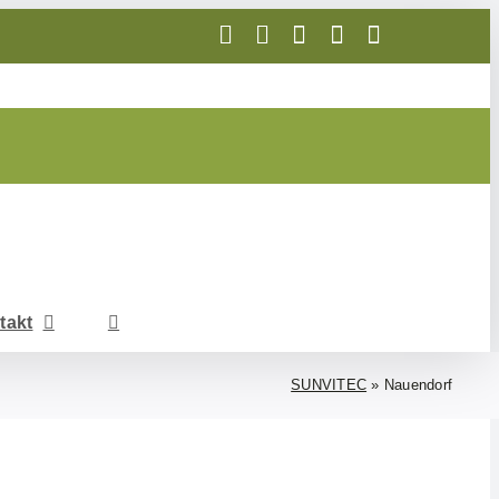
Telefon
E-
WhatsApp
Facebook
Instagram
Mail
takt
SUNVITEC
»
Nauendorf