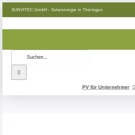
Zum
SUNVITEC GmbH - Solarenergie in Thüringen
Inhalt
springen
Suche
nach:
PV für Unternehmer