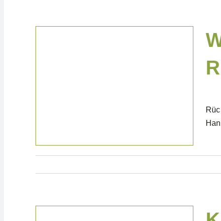
W
R
News & Blog
Rück
Hand
K