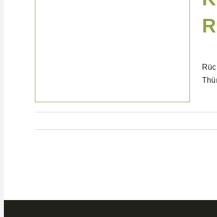
R
News & Blog
Rück
Thü