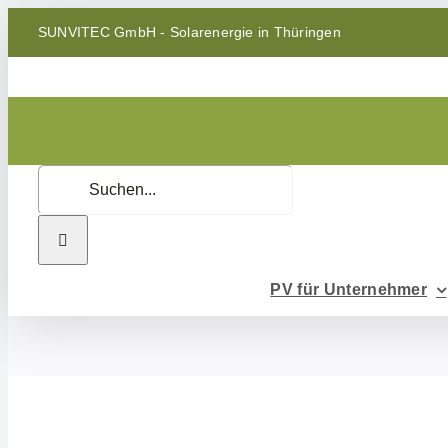
Zum
SUNVITEC GmbH - Solarenergie in Thüringen
Inhalt
springen
Suche
nach:
PV für Unternehmer