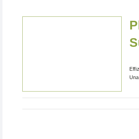
P
S
News & Blog
Effi
Una