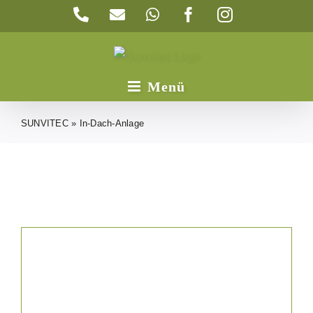
Zum
Telefon
E-
WhatsApp
Facebook
Instagram
Inhalt
Mail
springen
SUNVITEC
»
In-Dach-Anlage