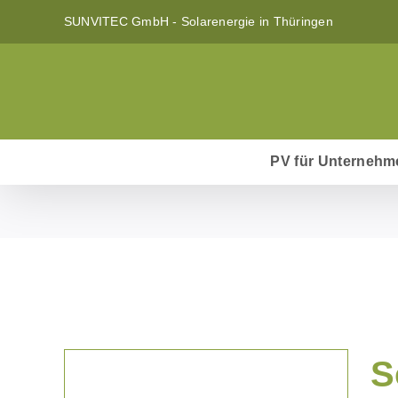
Zum
SUNVITEC GmbH - Solarenergie in Thüringen
Inhalt
springen
PV für Unternehm
S