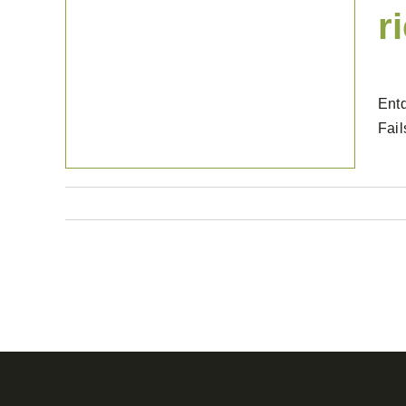
r
News & Blog
Entd
Fail