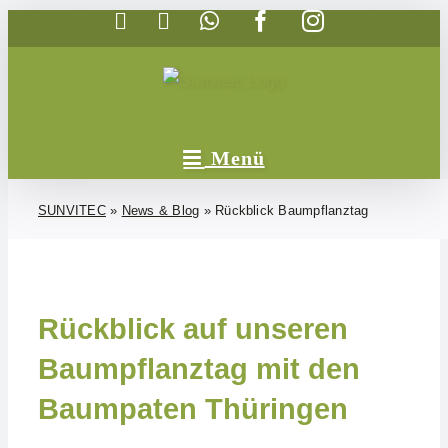
Telefon
E-
WhatsApp
Facebook
Instagram
Zum
Mail
Inhalt
springen
SUNVITEC
»
News & Blog
»
Rückblick Baumpflanztag
Rückblick auf unseren
Baumpflanztag mit den
Baumpaten Thüringen