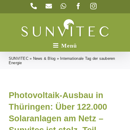
Zum
Telefon
E-
WhatsApp
Facebook
Instagram
Inhalt
Mail
springen
SUNVITEC
»
News & Blog
»
Internationale Tag der sauberen
Energie
Photovoltaik-Ausbau in
Thüringen: Über 122.000
Solaranlagen am Netz –